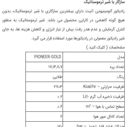
سازگار با شیر ترموستاتیک
رادیاتور آلومینیومی آنیت دارای بیشترین سازگاری با شیر ترموستاتیک، بدون
هیچ گونه کاهشی در کارایی محصول می باشد. شیر ترموستاتیک به منظور
کنترل گرمایش و عدم هدر رفت بیش از نیاز انرژی و کاهش هزینه ها، به جای
شیر رادیاتور معمولی در رادیاتورها مورد استفاده قرار می گیرد.
مشخصات ( کلیک کنید )
مدل
PIONEER-GOLD
تعداد پره
17,14,11,7
رنگ
طلایی
ظرفیت حرارتی – Kcal/hr
2703
ظرفیت ذخیره آب گرم -Lit
0.2
2
سطح تماس با هوا – m
0.6
تعداد کانال عبور هوا
2
حداکثر فشار قابل تحمل – bar
120