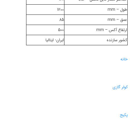
طول – mm
1200
عمق – mm
85
ارتفاع آکس – mm
500
کشور سازنده
ایران- ایتالیا
خانه
کولر گازی
پکیج