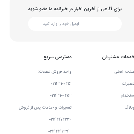
از آخرین اخبار در خبرنامه ما عضو شوید
دسترسی سریع
واحد فروش قطعات:
02144100451
02144100452
تعمیرات و خدمات پس از فروش :
02144174230
02144143342