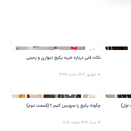
پکیج
کات فنی درباره خرید پکیج دیواری و زمینی
ور 1404 ساعت 13:25
پکیج
گونه پکیج را سرویس کنیم ؟ (قسمت دوم)
د 1404 ساعت 12:51