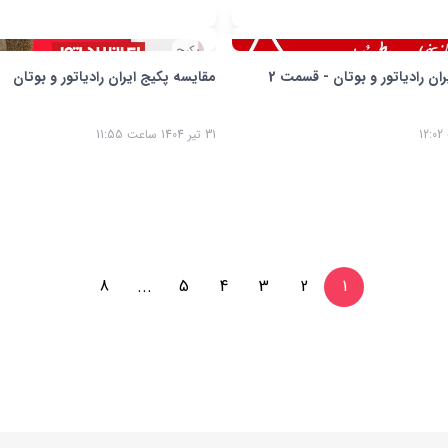
پکیج
ن - قسمت 2
مقایسه پکیج ایران رادیاتور و بوتان
14 نکته م
31 تیر 1404 ساعت 11:55
04 تیر
8
...
5
4
3
2