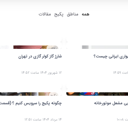
همه
مناطق
پکیج
مقالات
مقالات
؟
شارژ گاز کولر گازی در تهران
ن
12 شهریور 1404 ساعت 14:52
08 شهری
پکیج
ه
چگونه پکیج را سرویس کنیم ؟ (قسمت اول)
چ
14 مرداد 1404 ساعت 12:51
14 مردا