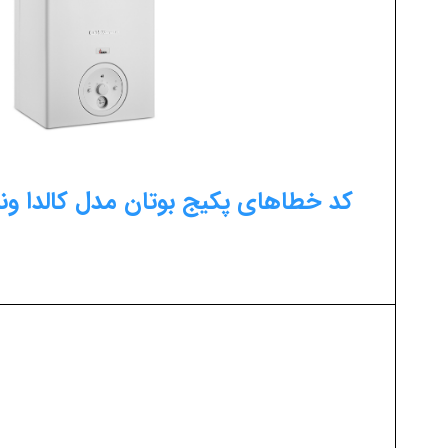
کد خطاهای پکیج بوتان مدل کالدا ونزیا a venezia