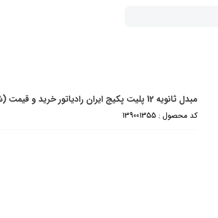
مبدل ثانویه 12 پلیت پکیج ایران رادیاتور خرید و قیمت (شرکتی)
کد محصول : 139001355