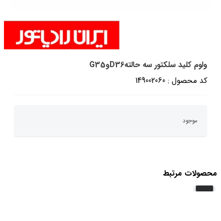
ولوم کلید سلکتور سه حالتهD36وG35
کد محصول : 149002060
موجود
محصولات مرتبط