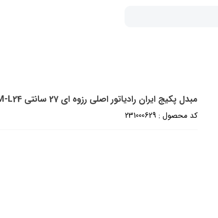
مبدل پکیج ایران رادیاتور اصلی رزوه ای 27 سانتی M-L24 (شرکتی)
کد محصول : 231000629