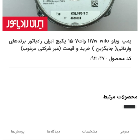
پمپ ویلو 117w wilo وات7-15 پکیج ایران رادیاتور برندهای
وارداتی( جایگزین ) خرید و قیمت (غیر شرکتی مرغوب)
کد محصول : 0912047
محصولات مرتبط
معرفی
مشخصات
دیدگاه‌ها
پرسش‌ها