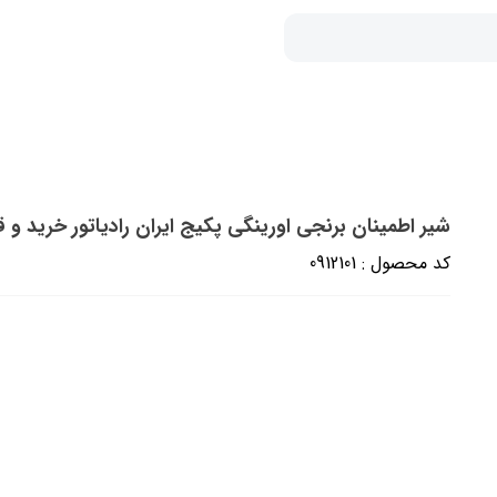
شیر اطمینان برنجی اورینگی‎‎ پکیج ایران رادیاتور خرید و قیمت (غیر شرکتی مرغوب)
کد محصول : 0912101