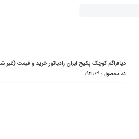
دیافراگم کوچک‎‎ پکیج ایران رادیاتور خرید و قیمت (غیر شرکتی مرغوب)
کد محصول : 0912069