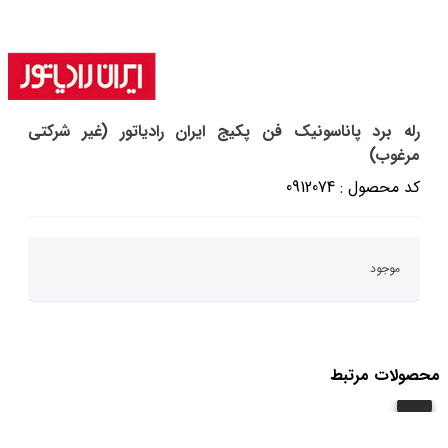
رله برد پاناسونیک فن پکیج ایران رادیاتور (غیر شرکتی
مرغوب)
کد محصول : 0912074
موجود
محصولات مرتبط