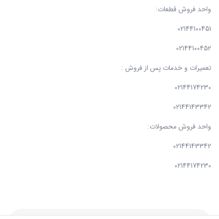
واحد فروش قطعات:
02144100451
02144100452
تعمیرات و خدمات پس از فروش :
02144174230
02144143342
واحد فروش محصولات:
02144143342
02144174230