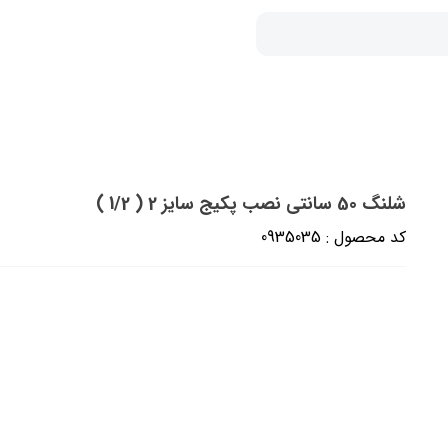
شلنگ 50 سانتی نصب پکیج سایز 2 ( 1/2 )
کد محصول : 0935035