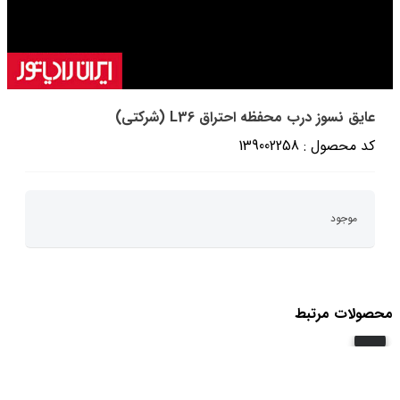
عایق نسوز درب محفظه احتراق L36 (شرکتی)
کد محصول : 139002258
موجود
محصولات مرتبط