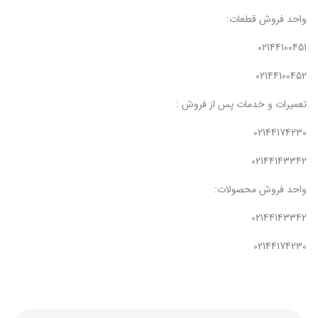
واحد فروش قطعات:
02144100451
02144100452
تعمیرات و خدمات پس از فروش :
02144174230
02144143342
واحد فروش محصولات:
02144143342
02144174230