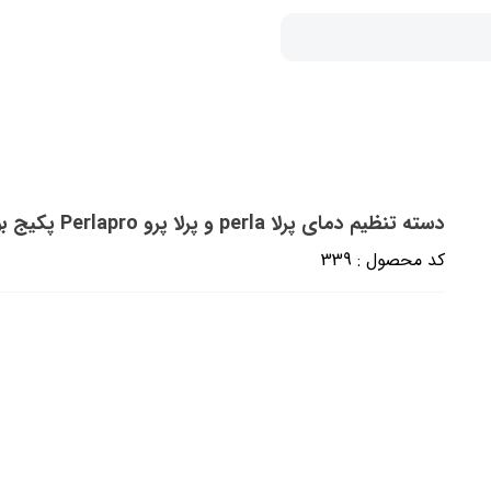
دسته تنظیم دمای پرلا perla و پرلا پرو Perlapro پکیج بوتان (غیر شرکتی مرغوب)
کد محصول : 339