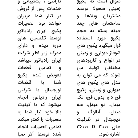
منوال است که پکیج
گارانتی ، پشتیبانی و
زمینی معمولا توسط
خدمات پس از فروش
مشتریان ویلاها و
در کنار شما عزیزان
ساختمان های چند
خواهد بود. تعمیرات
طبقه بسته به حجم
پکیج ایران رادیاتور
پکیج مورد استفاده
توسط تکنسین های
قرار میگیرد پکیج های
دوره دیده و دارای
شوفاژ دیواری و زمینی
مدرک زیر نظر شرکت
در انواع و کاربردهای
ایران رادیاتور میباشد
مختلفی تولید می
و تمامی قطعات
شوند که می توان به
تعویض شده پکیج
مدل های پکیج های
شما با قطعات
دیواری و زمینی، پکیج
اورجینال یا شرکتی
فن دار، بدون فن، تک
ایران رادیاتور انجام
مبدل، دو مبدل، سه
میشود که با کیفیت
مبدل، آنالوگ و
بالا خود نیاز شما به
دیجیتال در ظرفیت
تعمیرات را کمتر میکند
های 21000 تا 36000
تمامی تعمیرات انجام
اشاره نمود.
شده توسط آذر صبا