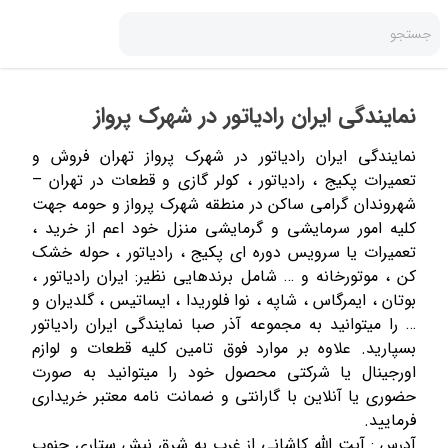
جستجو
نمایندگی ایران رادیاتور در شهرک پرواز
نمایندگی ایران رادیاتور در شهرک پرواز تهران فروش و
تعمیرات پکیج ، رادیاتور ، کولر گازی و قطعات در تهران –
شهروندان گرامی ساکن در منطقه شهرک پرواز و حومه جهت
کلیه امور سرمایشی و گرمایشی منزل خود اعم از خرید ،
تعمیرات یا سرویس دوره ای پکیج ، رادیاتور ، حوله خشک
کن ، موتورخانه و … شامل برندهایی نظیر: ایران رادیاتور ،
بوتان ، ایمرگاس ، شاپه ، نوا فلوریدا ، ایساتیس ، گلدیران و
… را میتوانید به مجموعه آذر صبا نمایندگی ایران رادیاتور
بسپارید. علاوه بر موارد فوق تامین کلیه قطعات و لوازم
اورجینال یا شرکتی محصول خود را میتوانید به صورت
حضوری یا آنلاین با گارانتی و ضمانت نامه معتبر خریداری
فرمایید.
آدرس : آیت الله کاشانی از غرب به شرق نبش ستاری جنوب