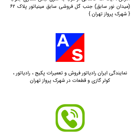
(میدان نور سابق) جنب گل فروشی سابق مینیاتور پلاک 62
{ شهرک پرواز تهران }
نمایندگی ایران رادیاتور فروش و تعمیرات پکیج ، رادیاتور ،
کولر گازی و قطعات در شهرک پرواز تهران