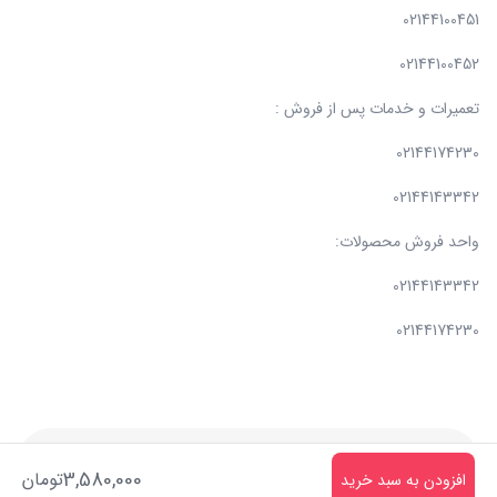
02144100451
02144100452
تعمیرات و خدمات پس از فروش :
02144174230
02144143342
واحد فروش محصولات:
02144143342
02144174230
ساخته شده با
فروشگاه ساز میهن شاپ
3,580,000
تومان
افزودن به سبد خرید