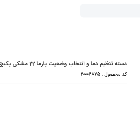
دسته تنظیم دما و انتخاب وضعیت پارما 22 مشکی پکیج بوتان (شرکتی)
کد محصول : 20006875