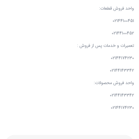
واحد فروش قطعات:
02144100451
02144100452
تعمیرات و خدمات پس از فروش :
02144174230
02144143342
واحد فروش محصولات:
02144143342
02144174230