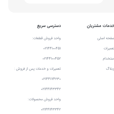
دمات مشتریان
دسترسی سریع
فحه اصلی
واحد فروش قطعات:
عمیرات
02144100451
ستخدام
02144100452
بلاگ
تعمیرات و خدمات پس از فروش :
02144174230
02144143342
واحد فروش محصولات:
02144143342