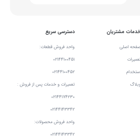
دمات مشتریان
دسترسی سریع
فحه اصلی
واحد فروش قطعات:
عمیرات
02144100451
ستخدام
02144100452
بلاگ
تعمیرات و خدمات پس از فروش :
02144174230
02144143342
واحد فروش محصولات:
02144143342