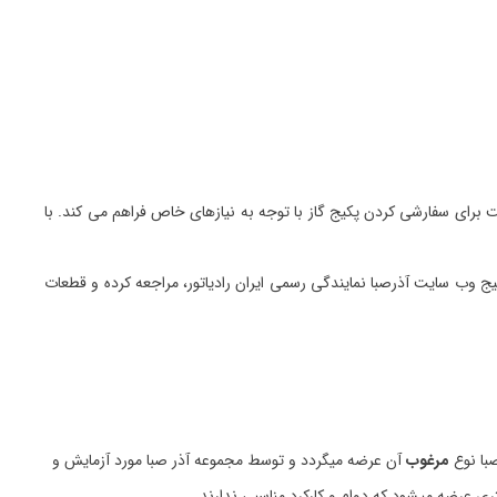
ستند که به کاربران امکان تنظیم دمای پکیج را می دهد. این دسته تنظیم دمای ورونا پکیج بوتان (کد 6136) یک راه راحت برای سفارشی کردن پکیج گاز با توجه به نیازهای خاص فراهم می کند. با
عات، سپس قسمت قطعات پکیج وب سایت آذرصبا نمایندگی رسمی ایران رادیاتور، مراجعه کرده و قطعات
با نوع
مرغوب
آن عرضه میگردد و توسط مجموعه آذر صبا مورد آزمایش و
ری عرضه میشود که دوام و کارکرد مناسبی ندارند.