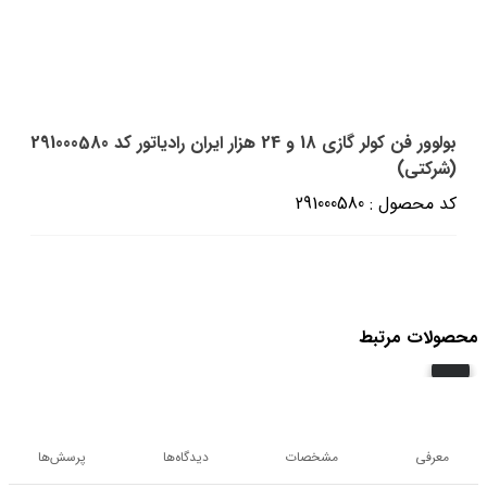
بولوور فن کولر گازی 18 و 24 هزار ایران رادیاتور کد 291000580
(شرکتی)
کد محصول : 291000580
محصولات مرتبط
معرفی
مشخصات
دیدگاه‌ها
پرسش‌ها