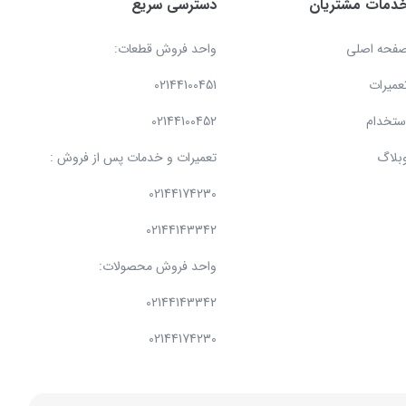
دمات مشتریان
دسترسی سریع
فحه اصلی
واحد فروش قطعات:
عمیرات
02144100451
ستخدام
02144100452
بلاگ
تعمیرات و خدمات پس از فروش :
02144174230
02144143342
واحد فروش محصولات:
02144143342
02144174230