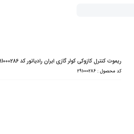
ریموت کنترل کازوکی کولر گازی ایران رادیاتور کد 291000286 (شرکتی)
کد محصول : 291000286