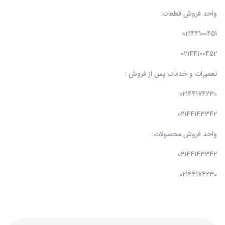
واحد فروش قطعات:
02144100451
02144100452
تعمیرات و خدمات پس از فروش :
02144174230
02144143342
واحد فروش محصولات:
02144143342
02144174230