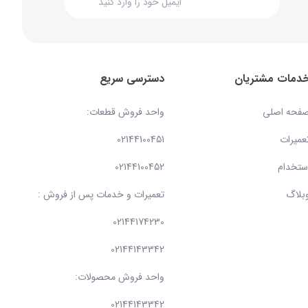
دمات مشتریان
دسترسی سریع
فحه اصلی
واحد فروش قطعات:
عمیرات
02144100451
ستخدام
02144100452
بلاگ
تعمیرات و خدمات پس از فروش :
02144174230
02144143342
واحد فروش محصولات:
02144143342